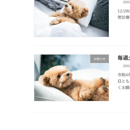
202
12/28(
常診療
毎週
お知らせ
202
令和4
日とも
くお願