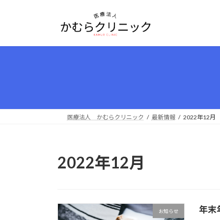
コ
ナ
ン
ビ
テ
ゲ
ン
ー
ツ
シ
へ
ョ
ス
ン
キ
に
ッ
移
プ
動
医療法人 かむらクリニック
最新情報
2022年12月
2022年12月
年末
お知らせ