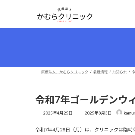
コ
ナ
ン
ビ
テ
ゲ
ン
ー
ツ
シ
へ
ョ
ス
ン
キ
に
ッ
移
プ
動
医療法人 かむらクリニック
最新情報
お知らせ
令和7年ゴールデンウ
最
2025年4月25日
2025年8月3日
kamur
終
更
令和7年4月28日（月）は、クリニックは臨時
新