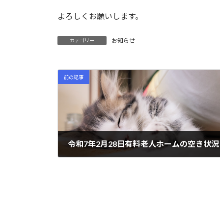
日
時
よろしくお願いします。
:
お知らせ
カテゴリー
前の記事
令和7年2月28日有料老人ホームの空き状況
2025年2月28日